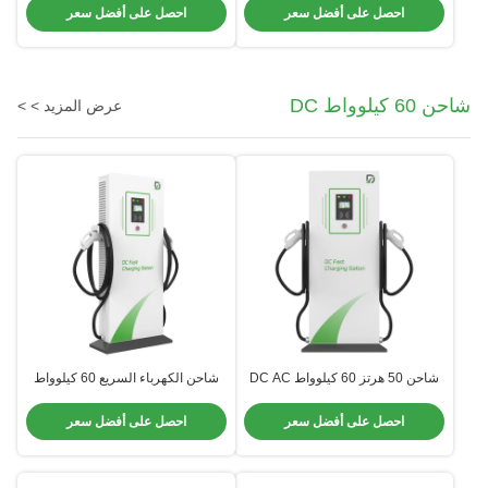
IP54
الغبار مع لون قابلة للتخصيص
احصل على أفضل سعر
احصل على أفضل سعر
شاحن 60 كيلوواط DC
عرض المزيد > >
شاحن 50 هرتز 60 كيلوواط DC AC
شاحن الكهرباء السريع 60 كيلوواط
400 فولت CCS2 7 بوصة شاشة
متردد يقف على الأرض مع تكنولوجيا
LCD مع حماية كهربائية كاملة
تحويل الطاقة المتقدمة
احصل على أفضل سعر
احصل على أفضل سعر