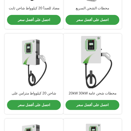
محطات الشحن السريع
مضاد للصدأ 20 كيلوواط شاحن ثابت
20kW/30kW/40kW DC مع مستوى
فعال مع مواد سبيكة الألومنيوم عالية
حماية IP54
القوة
احصل على أفضل سعر
احصل على أفضل سعر
محطات شحن عامة 20kW 30kW
شاحن 20 كيلوواط متزامن على
شاحنات منزلية للسيارات الكهربائية
الحائط تجاري مع لون قابل للتخصيص
احصل على أفضل سعر
احصل على أفضل سعر