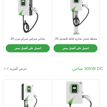
محطة شحن تجارية قابلة للتعديل 20-
شاحن متزامن منزلي مرن 20
40kW أنظمة RFID المضادة للسرقة
كيلوواط مع معايير CCS2/GBT
OCPP 2.0 التكامل
احصل على أفضل سعر
احصل على أفضل سعر
30KW DC شاحن
عرض المزيد > >