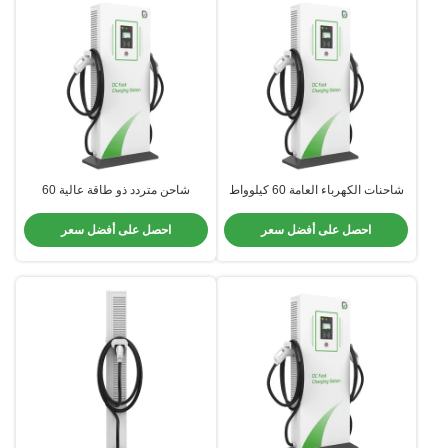
شاحنات الكهرباء العامة 60 كيلوواط
شاحن متردد ذو طاقة عالية 60
80 كيلوواط لشركة BYD Beiqi
كيلوواط قابل للتخصيص CCS1
Foton Yutong CCS/GBT Port
CCS2 مقاوم للمياه
احصل على أفضل سعر
احصل على أفضل سعر