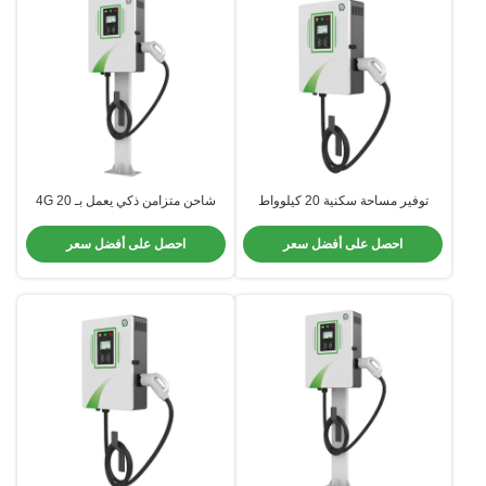
توفير مساحة سكنية 20 كيلوواط
شاحن متزامن ذكي يعمل بـ 4G 20
شاحن ثابت مع مواد الفولاذ المغلف
كيلوواط يقلل من وقت التوقف بنسبة
50٪ عبر تشخيص OCPP 1.6J
احصل على أفضل سعر
احصل على أفضل سعر