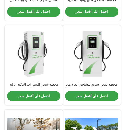
المقاومة للغبار مثبتة على الأرض
للتخصيص CCS1 CCS2 CHAdemo
GBT مع شهادة CE مزدوجة
احصل على أفضل سعر
احصل على أفضل سعر
محطة شحن سريع للشاحن العام من
محطة شحن السيارات الذكية عالية
ثلاث مراحل بقوة 120 كيلوواط مع آلة
السرعة للتطبيقات الصناعية التجارية
اختبار كاملة
احصل على أفضل سعر
احصل على أفضل سعر