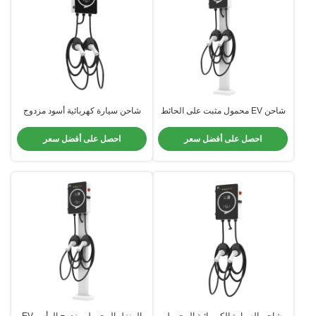
شاحن EV محمول مثبت على الحائط
شاحن سيارة كهربائية أسود مزدوج
عالية القوة مع 5m نوع 2 كابل بطاقات
الرأس مع الواي فاي بلوتوث شحن
RFID مدرجة
بطيء 7-9 ساعات
احصل على أفضل سعر
احصل على أفضل سعر