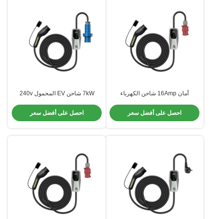
أمان 16Amp شاحن الكهرباء
7kW شاحن EV المحمول 240v
الكهربائية المحمول للاستخدام في
شاحن بطارية EV المحمول مرحلة
حالات الطوارئ للسيارات الكهربائية
واحدة 32A
احصل على أفضل سعر
احصل على أفضل سعر