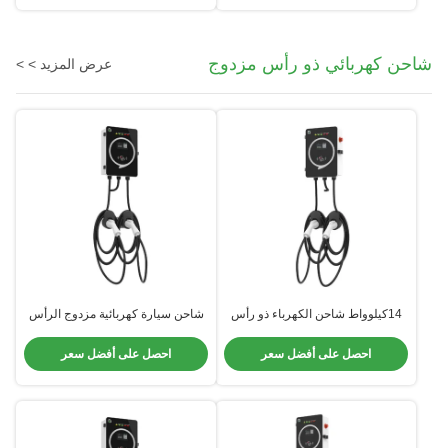
شاحن كهربائي ذو رأس مزدوج
عرض المزيد > >
14كيلوواط شاحن الكهرباء ذو رأس
شاحن سيارة كهربائية مزدوج الرأس
مزدوج وضع3 التحكم الآمن للسيارة
بقوة 7 كيلوواط للاستخدام التجاري
الكهربائية BYD ATTO NEIO Xpeng
بشاشة 4.3 بوصة مع بطاقة RFID
احصل على أفضل سعر
احصل على أفضل سعر