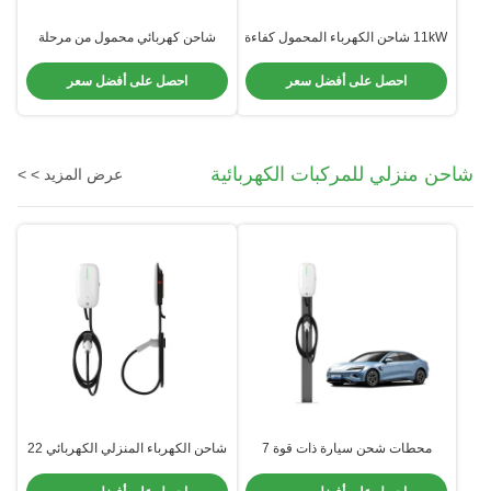
11kW شاحن الكهرباء المحمول كفاءة
شاحن كهربائي محمول من مرحلة
ثلاثي المراحل أداة متعددة
واحدة شاحن كهربائي محمول 220
الاستخدامات للغاية
فولت EV لـ BYD
احصل على أفضل سعر
احصل على أفضل سعر
شاحن منزلي للمركبات الكهربائية
عرض المزيد > >
محطات شحن سيارة ذات قوة 7
شاحن الكهرباء المنزلي الكهربائي 22
كيلوواط محطات شحن إلكترونية
كيلوواط مرحلة 3 400 فولت 32 آمبر
سكنية 32A RFID Type1 Type2
جدارية سهلة التثبيت