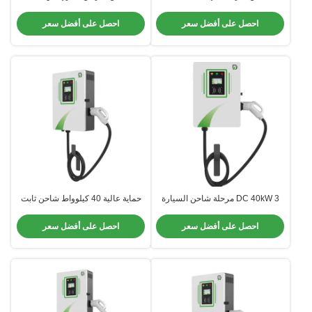
كيلوواط مع خيارات طاقة متعددة
كيلوواط للاستخدام المنزلي للأعمال
معتمد من قبل CE
التجارية
احصل على أفضل سعر
احصل على أفضل سعر
DC 40kW 3 مرحلة شاحن السيارة
حماية عالية 40 كيلوواط شاحن ثابت
الكهربائية CCS1 CCS2 GBT
ذكي مع طبقة مضادة للتآكل
CHAdemo بندقية واحدة
احصل على أفضل سعر
احصل على أفضل سعر