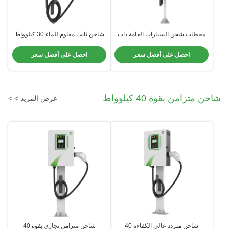
محطات شحن السيارات العامة ذات
شاحن ثابت مقاوم للماء 30 كيلوواط
السلاح الواحد DC محطة شحن ثلاثية
مناسب للجدار التجاري
المراحل EV
احصل على أفضل سعر
احصل على أفضل سعر
شاحن متزامن بقوة 40 كيلوواط
عرض المزيد > >
شاحن متردد عالي الكفاءة 40
شاحن متزامن تجاري بقوة 40