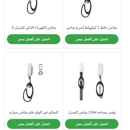
شاحن حائط 7 كيلوواط أسرع شاحن
شاحن الكهرباء الذكي للمنزل 3
منزلي OEM ODM ABS + PC
مرحلة مثبتة على قاعدة سهلة التثبيت
Type2 Connector
وحدات شحن الكهرباء للمنزل
احصل على أفضل سعر
احصل على أفضل سعر
توفير مساحة 11kw شاحن المنزل
التحكم في الواي فاي شاحن سيارة
الجدار يرفع IP65 مقاومة للأجواء
كهربائية منزلي يقلل من نفايات
لسلامة المرآب
الطاقة بنسبة 30٪ مع تصميم 7
احصل على أفضل سعر
احصل على أفضل سعر
كيلوواط مضغوط 32Amp