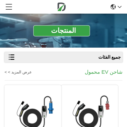
المنتجات
جميع الفئات
شاحن EV محمول
عرض المزيد > >