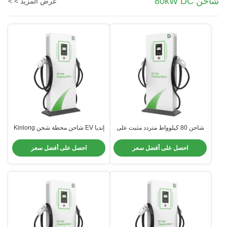
شاحن 80kW DC
عرض المزيد > >
شاحن 80 كيلوواط متردد مثبت على
إنديا EV شاحن محطة شحن Kinlong
الأرض مناسب لمحطات الشحن
80kW CCS2 بندقية مزدوجة لمحطة
العامة
الغاز المحطة العامة
احصل على أفضل سعر
احصل على أفضل سعر