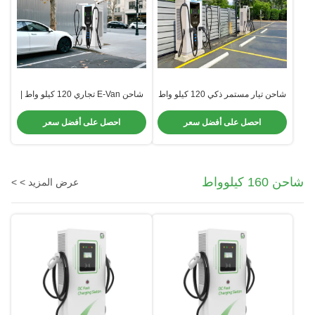
شاحن تيار مستمر ذكي 120 كيلو واط
شاحن E-Van تجاري 120 كيلو واط |
| لمركبات النقل الكهربائية التجارية |
لوحة واجهة مستخدم متقدمة 10
نظام التحكم باللمس ولف الكابل
بوصات وتخزين تلقائي للكابلات |
احصل على أفضل سعر
احصل على أفضل سعر
تصميم منخفض الطاقة
شاحن 160 كيلوواط
عرض المزيد > >