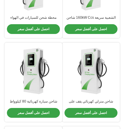
الشعبية سريعة 160kW Ccs شاحن
محطة شحن للسيارات في الهواء
السيارة EV فان استخدام 60-360kW
الطلق 90 كيلوواط 60 كيلوواط شاحن
مواد سبيكة الألومنيوم
طاقة عالية CE
احصل على أفضل سعر
احصل على أفضل سعر
شاحن منزلي كهربائي يقف على
شاحن سيارة كهربائية 80 كيلوواط
الأرض 160 كيلوواط شاحن لحام
120 كيلوواط لمحطة شحن المنزل
دقيق
احصل على أفضل سعر
احصل على أفضل سعر