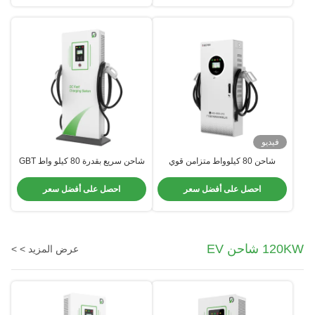
فيديو
شاحن 80 كيلوواط متزامن قوي
شاحن سريع بقدرة 80 كيلو واط GBT
طريقة شحن التيار الثابت / الجهد
CCS2 لمحطة شحن سيارات الأجرة/
الثابت لأفضل أداء
الحافلات/الشاحنات الكهربائية بتصنيف
احصل على أفضل سعر
احصل على أفضل سعر
حماية IP55
120KW شاحن EV
عرض المزيد > >